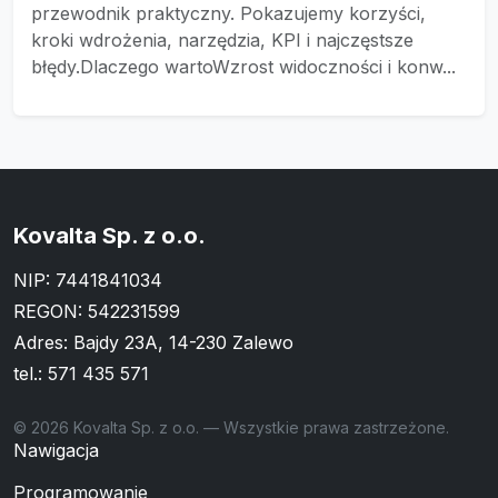
przewodnik praktyczny. Pokazujemy korzyści,
kroki wdrożenia, narzędzia, KPI i najczęstsze
błędy.Dlaczego wartoWzrost widoczności i konw...
Kovalta Sp. z o.o.
NIP: 7441841034
REGON: 542231599
Adres: Bajdy 23A, 14-230 Zalewo
tel.:
571 435 571
© 2026 Kovalta Sp. z o.o. — Wszystkie prawa zastrzeżone.
Nawigacja
Programowanie