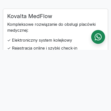
Kovalta MedFlow
Kompleksowe rozwiązanie do obsługi placówki
medycznej:
✓ Elektroniczny system kolejkowy
✓ Rejestracja online i szybki check-in
✓ Ekrany wywołań, tablety i podpisy dokumentów
✓ Płatności online i integracje API
✓ CMS, administracja i zaplecze utrzymaniowe
Technologie: Laravel, MySQL, API, urządzenia tabletowe i
ekrany
Zobacz produkt