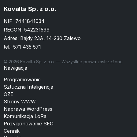
Kovalta Sp. z o.o.
NIP: 7441841034
REGON: 542231599
Adres: Bajdy 23A, 14-230 Zalewo
tel.:
571 435 571
© 2026 Kovalta Sp. z o.o. — Wszystkie prawa zastrzeżone.
Nawigacja
Programowanie
Sztuczna Inteligencja
OZE
Strony WWW
Naprawa WordPress
Komunikacja LoRa
Pozycjonowanie SEO
Cennik