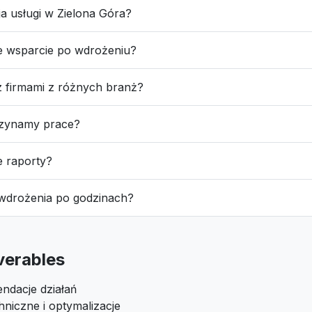
cja usługi w Zielona Góra?
e wsparcie po wdrożeniu?
z firmami z różnych branż?
czynamy prace?
e raporty?
 wdrożenia po godzinach?
iverables
ndacje działań
niczne i optymalizacje