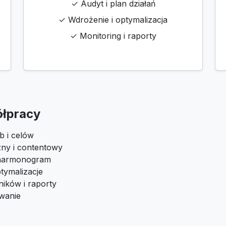
✓ Audyt i plan działań
✓ Wdrożenie i optymalizacja
✓ Monitoring i raporty
ółpracy
b i celów
zny i contentowy
i harmonogram
tymalizacje
ików i raporty
owanie