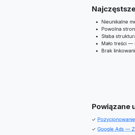
Najczęstsze 
Nieunikalne m
Powolna stron
Słaba struktu
Mało treści —
Brak linkowan
Powiązane u
✓
Pozycjonowanie
✓
Google Ads — Z