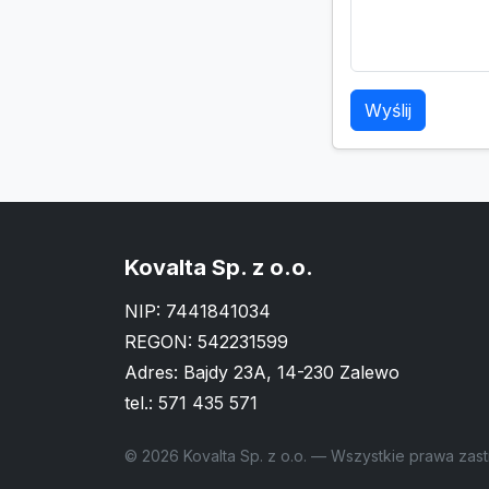
Wyślij
Kovalta Sp. z o.o.
NIP: 7441841034
REGON: 542231599
Adres: Bajdy 23A, 14-230 Zalewo
tel.:
571 435 571
© 2026 Kovalta Sp. z o.o. — Wszystkie prawa zas