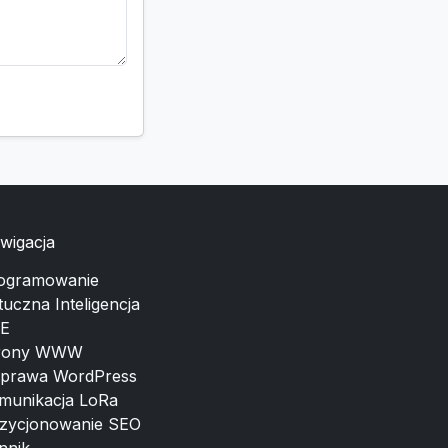
wigacja
ogramowanie
tuczna Inteligencja
E
rony WWW
prawa WordPress
munikacja LoRa
zycjonowanie SEO