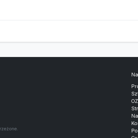
Na
Pr
Sz
OZ
St
Na
Ko
trzeżone.
Po