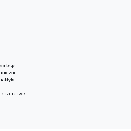
endacje
hniczne
alityki
drożeniowe