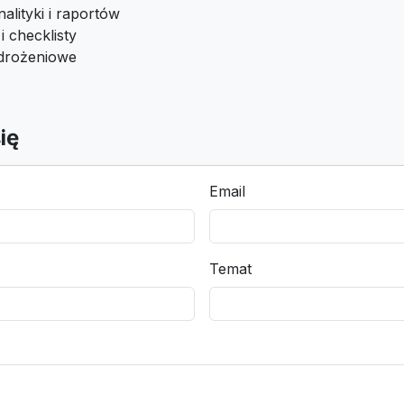
alityki i raportów
 checklisty
drożeniowe
ię
Email
Temat