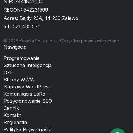
NIP: 7441841034
REGON: 542231599
Adres: Bajdy 23A, 14-230 Zalewo
tel.:
571 435 571
© 2026 Kovalta Sp. z o.o. — Wszystkie prawa zastrzeżone.
Nawigacja
Programowanie
Sztuczna Inteligencja
OZE
Strony WWW
Naprawa WordPress
Komunikacja LoRa
Pozycjonowanie SEO
Cennik
Kontakt
Regulamin
Polityka Prywatności