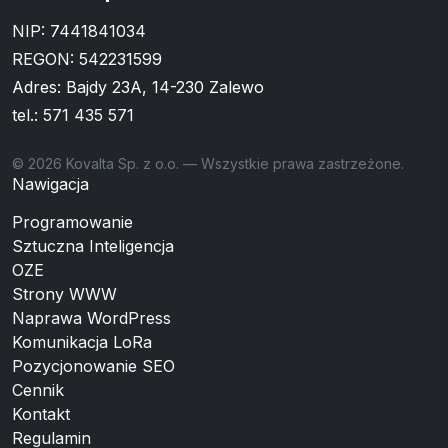
NIP: 7441841034
REGON: 542231599
Adres: Bajdy 23A, 14-230 Zalewo
tel.:
571 435 571
© 2026 Kovalta Sp. z o.o. — Wszystkie prawa zastrzeżone.
Nawigacja
Programowanie
Sztuczna Inteligencja
OZE
Strony WWW
Naprawa WordPress
Komunikacja LoRa
Pozycjonowanie SEO
Cennik
Kontakt
Regulamin