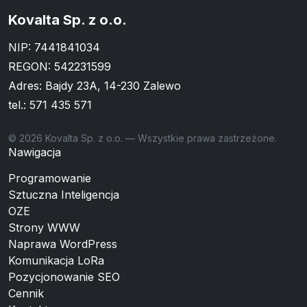
Kovalta Sp. z o.o.
NIP: 7441841034
REGON: 542231599
Adres: Bajdy 23A, 14-230 Zalewo
tel.:
571 435 571
© 2026 Kovalta Sp. z o.o. — Wszystkie prawa zastrzeżone.
Nawigacja
Programowanie
Sztuczna Inteligencja
OZE
Strony WWW
Naprawa WordPress
Komunikacja LoRa
Pozycjonowanie SEO
Cennik