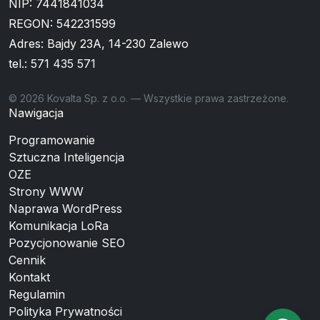
NIP: 7441841034
REGON: 542231599
Adres: Bajdy 23A, 14-230 Zalewo
tel.:
571 435 571
© 2026 Kovalta Sp. z o.o. — Wszystkie prawa zastrzeżone.
Nawigacja
Programowanie
Sztuczna Inteligencja
OZE
Strony WWW
Naprawa WordPress
Komunikacja LoRa
Pozycjonowanie SEO
Cennik
Kontakt
Regulamin
Polityka Prywatności