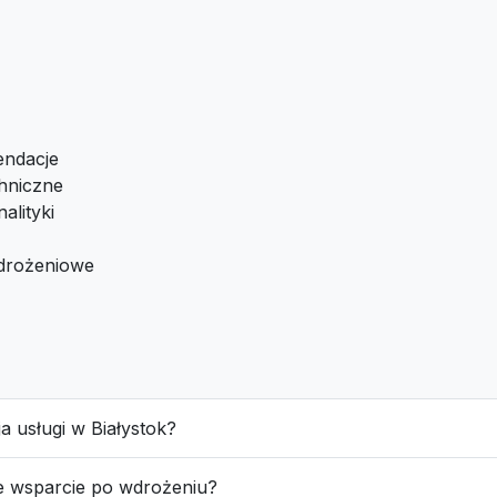
endacje
hniczne
alityki
drożeniowe
ja usługi w Białystok?
e wsparcie po wdrożeniu?