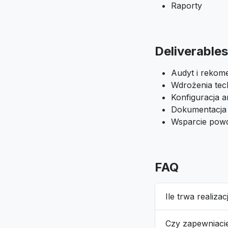
Raporty
Deliverables
Audyt i rekom
Wdrożenia tec
Konfiguracja an
Dokumentacja
Wsparcie pow
FAQ
Ile trwa realizac
Czy zapewniaci