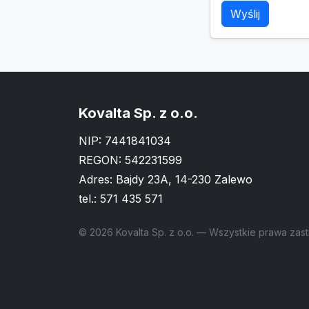
Wyślij
Kovalta Sp. z o.o.
NIP: 7441841034
REGON: 542231599
Adres: Bajdy 23A, 14-230 Zalewo
tel.:
571 435 571
© 2026 Kovalta Sp. z o.o. — Wszystkie prawa zas