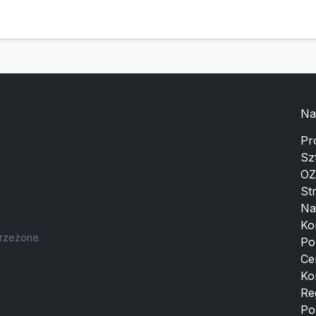
Na
Pr
Sz
OZ
St
Na
Ko
trzeżone.
Po
Ce
Ko
Re
Po