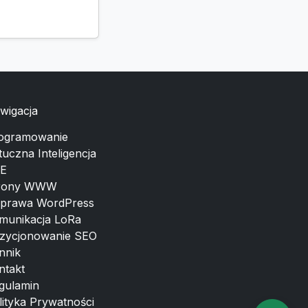
wigacja
ogramowanie
tuczna Inteligencja
E
rony WWW
prawa WordPress
munikacja LoRa
zycjonowanie SEO
nnik
ntakt
gulamin
lityka Prywatności