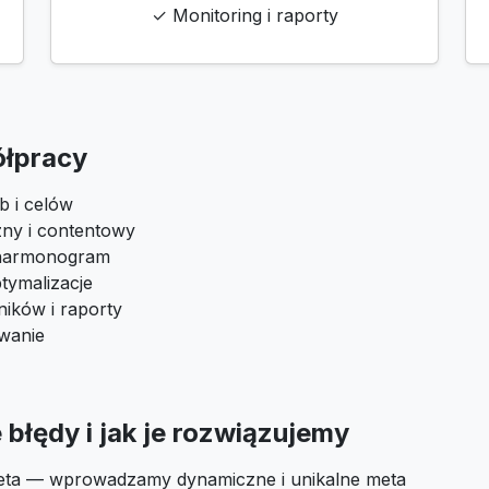
✓ Monitoring i raporty
ółpracy
b i celów
zny i contentowy
i harmonogram
tymalizacje
ików i raporty
owanie
błędy i jak je rozwiązujemy
eta — wprowadzamy dynamiczne i unikalne meta