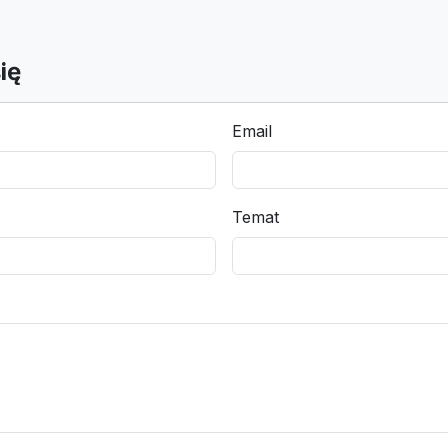
ię
Email
Temat