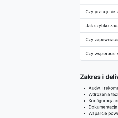
Czy pracujecie 
Jak szybko za
Czy zapewniaci
Czy wspieracie
Zakres i del
Audyt i rekome
Wdrożenia tech
Konfiguracja an
Dokumentacja i
Wsparcie pow