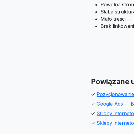
Powolna stron
Słaba struktu
Mało treści —
Brak linkowan
Powiązane u
✓
Pozycjonowanie
✓
Google Ads — Bi
✓
Strony internet
✓
Sklepy internet