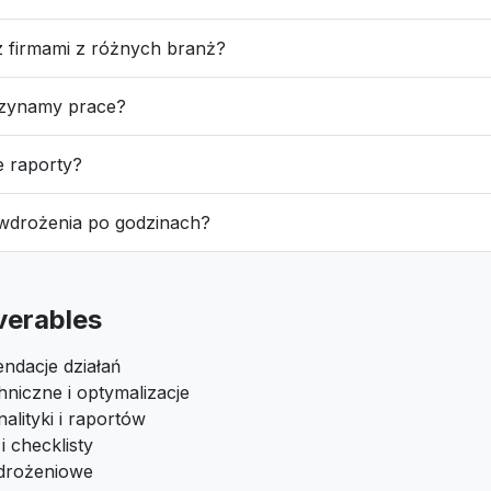
z firmami z różnych branż?
czynamy prace?
e raporty?
 wdrożenia po godzinach?
iverables
ndacje działań
niczne i optymalizacje
alityki i raportów
 checklisty
drożeniowe