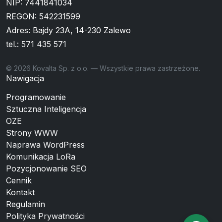
NIP: 7441841034
REGON: 542231599
Adres: Bajdy 23A, 14-230 Zalewo
tel.:
571 435 571
© 2026 Kovalta Sp. z o.o. — Wszystkie prawa zastrzeżone.
Nawigacja
Programowanie
Sztuczna Inteligencja
OZE
Strony WWW
Naprawa WordPress
Komunikacja LoRa
Pozycjonowanie SEO
Cennik
Kontakt
Regulamin
Polityka Prywatności