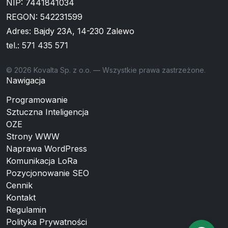
NIP: 7441841034
REGON: 542231599
Adres: Bajdy 23A, 14-230 Zalewo
tel.:
571 435 571
© 2026 Kovalta Sp. z o.o. — Wszystkie prawa zastrzeżone.
Nawigacja
Programowanie
Sztuczna Inteligencja
OZE
Strony WWW
Naprawa WordPress
Komunikacja LoRa
Pozycjonowanie SEO
Cennik
Kontakt
Regulamin
Polityka Prywatności