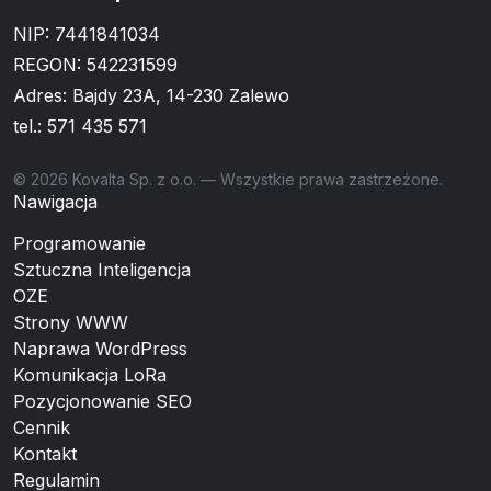
NIP: 7441841034
REGON: 542231599
Adres: Bajdy 23A, 14-230 Zalewo
tel.:
571 435 571
© 2026 Kovalta Sp. z o.o. — Wszystkie prawa zastrzeżone.
Nawigacja
Programowanie
Sztuczna Inteligencja
OZE
Strony WWW
Naprawa WordPress
Komunikacja LoRa
Pozycjonowanie SEO
Cennik
Kontakt
Regulamin