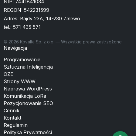
NIP: 7441841034
REGON: 542231599
Adres: Bajdy 23A, 14-230 Zalewo
tel.:
571 435 571
© 2026 Kovalta Sp. z o.o. — Wszystkie prawa zastrzeżone.
Nawigacja
Programowanie
Sztuczna Inteligencja
OZE
Strony WWW
Naprawa WordPress
Komunikacja LoRa
Pozycjonowanie SEO
Cennik
Kontakt
Regulamin
Polityka Prywatności