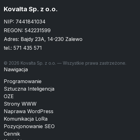
Kovalta Sp. z o.o.
NIP: 7441841034
REGON: 542231599
Adres: Bajdy 23A, 14-230 Zalewo
tel.:
571 435 571
© 2026 Kovalta Sp. z o.o. — Wszystkie prawa zastrzeżone.
Nawigacja
Programowanie
Sztuczna Inteligencja
OZE
Strony WWW
Naprawa WordPress
Komunikacja LoRa
Pozycjonowanie SEO
Cennik