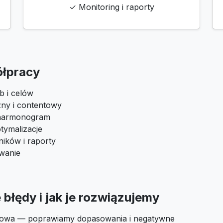
✓ Monitoring i raporty
ółpracy
b i celów
zny i contentowy
i harmonogram
tymalizacje
ików i raporty
owanie
błędy i jak je rozwiązujemy
łowa — poprawiamy dopasowania i negatywne