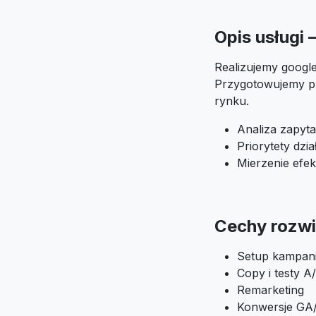
Opis usługi
Realizujemy google
Przygotowujemy pl
rynku.
Analiza zapyta
Priorytety dzi
Mierzenie efek
Cechy rozwi
Setup kampani
Copy i testy A
Remarketing
Konwersje G