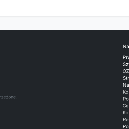
Na
Pr
Sz
OZ
St
Na
Ko
trzeżone.
Po
Ce
Ko
Re
Po