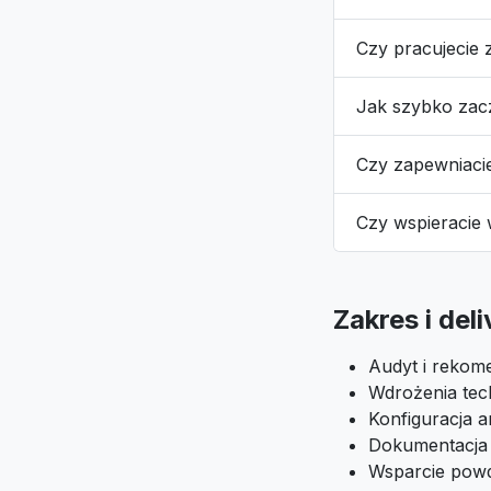
Czy pracujecie 
Jak szybko za
Czy zapewniaci
Czy wspieracie
Zakres i del
Audyt i rekome
Wdrożenia tech
Konfiguracja an
Dokumentacja i
Wsparcie pow