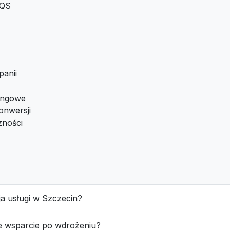
 QS
panii
tingowe
onwersji
zności
cja usługi w Szczecin?
e wsparcie po wdrożeniu?