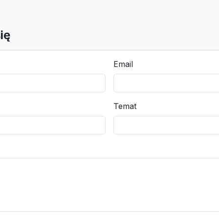
ię
Email
Temat