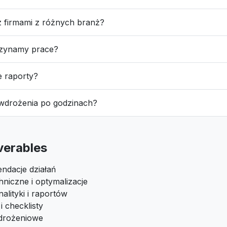
z firmami z różnych branż?
czynamy prace?
e raporty?
 wdrożenia po godzinach?
iverables
ndacje działań
niczne i optymalizacje
alityki i raportów
 checklisty
drożeniowe