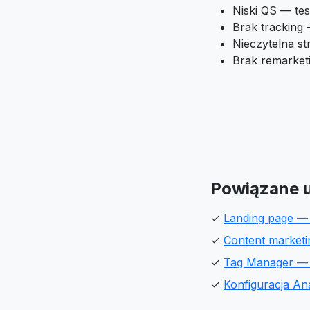
Niski QS — tes
Brak tracking
Nieczytelna s
Brak remarket
Powiązane u
✓
Landing page —
✓
Content market
✓
Tag Manager — 
✓
Konfiguracja An