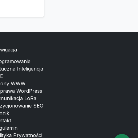
wigacja
ogramowanie
tuczna Inteligencja
E
rony WWW
prawa WordPress
munikacja LoRa
zycjonowanie SEO
nnik
ntakt
gulamin
lityka Prywatności