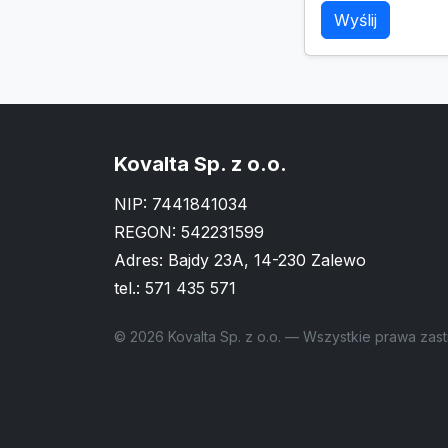
Wyślij
Kovalta Sp. z o.o.
NIP: 7441841034
REGON: 542231599
Adres: Bajdy 23A, 14-230 Zalewo
tel.:
571 435 571
© 2026 Kovalta Sp. z o.o. — Wszystkie prawa zas