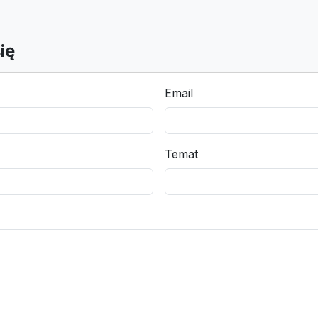
ię
Email
Temat