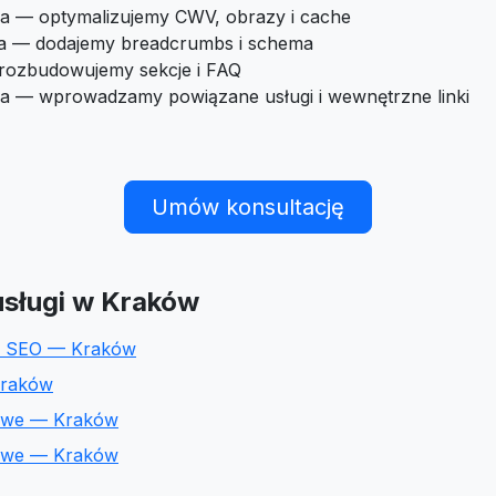
a — optymalizujemy CWV, obrazy i cache
ra — dodajemy breadcrumbs i schema
 rozbudowujemy sekcje i FAQ
ia — wprowadzamy powiązane usługi i wewnętrzne linki
Umów konsultację
sługi w Kraków
e SEO — Kraków
Kraków
towe — Kraków
towe — Kraków