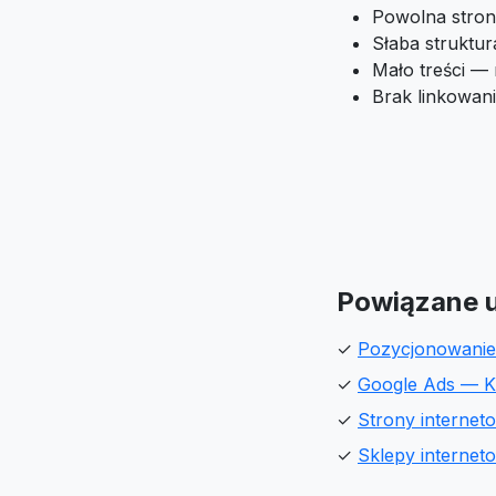
Powolna stron
Słaba struktu
Mało treści —
Brak linkowan
Powiązane u
✓
Pozycjonowani
✓
Google Ads — 
✓
Strony interne
✓
Sklepy interne