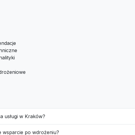
endacje
hniczne
alityki
drożeniowe
cja usługi w Kraków?
e wsparcie po wdrożeniu?