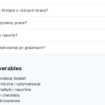
z firmami z różnych branż?
czynamy prace?
e raporty?
 wdrożenia po godzinach?
iverables
ndacje działań
niczne i optymalizacje
alityki i raportów
 checklisty
drożeniowe