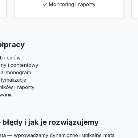
✓ Monitoring i raporty
ółpracy
b i celów
zny i contentowy
i harmonogram
tymalizacje
ików i raporty
owanie
błędy i jak je rozwiązujemy
eta — wprowadzamy dynamiczne i unikalne meta