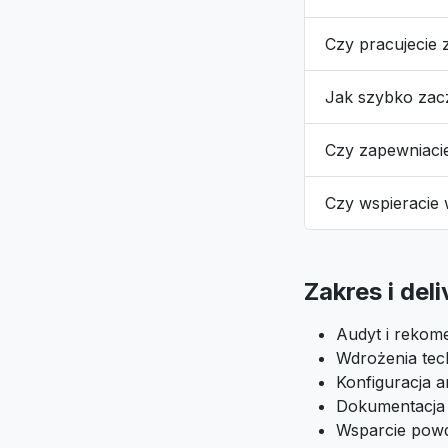
Czy pracujecie 
Jak szybko za
Czy zapewniaci
Czy wspieracie
Zakres i del
Audyt i rekome
Wdrożenia tech
Konfiguracja an
Dokumentacja i
Wsparcie pow