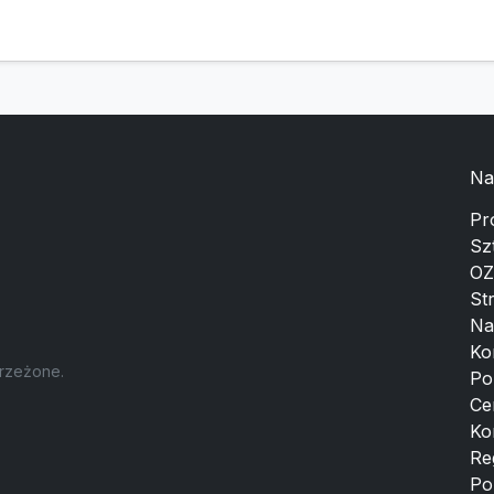
Na
Pr
Sz
OZ
St
Na
Ko
trzeżone.
Po
Ce
Ko
Re
Po