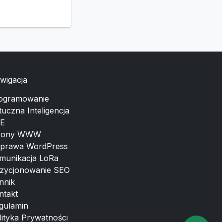
wigacja
ogramowanie
tuczna Inteligencja
E
rony WWW
prawa WordPress
munikacja LoRa
zycjonowanie SEO
nnik
ntakt
gulamin
lityka Prywatności