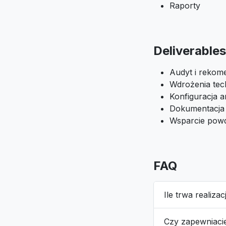
Raporty
Deliverables
Audyt i rekom
Wdrożenia tec
Konfiguracja an
Dokumentacja
Wsparcie pow
FAQ
Ile trwa realiza
Czy zapewniaci