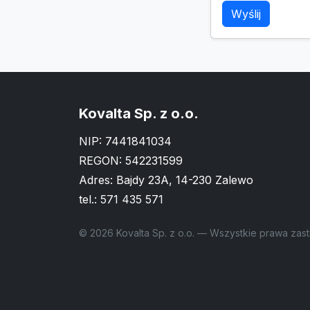
Wyślij
Kovalta Sp. z o.o.
NIP: 7441841034
REGON: 542231599
Adres: Bajdy 23A, 14-230 Zalewo
tel.:
571 435 571
© 2026 Kovalta Sp. z o.o. — Wszystkie prawa zas