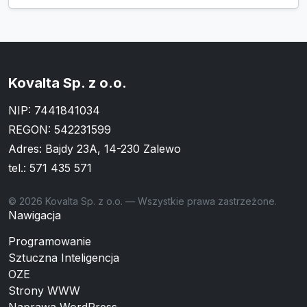
Kovalta Sp. z o.o.
NIP: 7441841034
REGON: 542231599
Adres: Bajdy 23A, 14-230 Zalewo
tel.:
571 435 571
© 2026 Kovalta Sp. z o.o. — Wszystkie prawa zastrzeżone.
Nawigacja
Programowanie
Sztuczna Inteligencja
OZE
Strony WWW