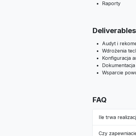
Raporty
Deliverables
Audyt i rekom
Wdrożenia tec
Konfiguracja an
Dokumentacja
Wsparcie pow
FAQ
Ile trwa realizac
Czy zapewniaci