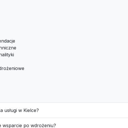
endacje
hniczne
alityki
drożeniowe
ja usługi w Kielce?
e wsparcie po wdrożeniu?