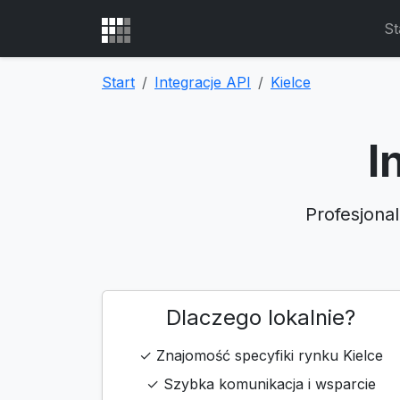
St
Start
Integracje API
Kielce
I
Profesjona
Dlaczego lokalnie?
✓ Znajomość specyfiki rynku Kielce
✓ Szybka komunikacja i wsparcie