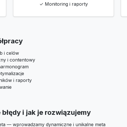
✓ Monitoring i raporty
ółpracy
b i celów
zny i contentowy
i harmonogram
tymalizacje
ików i raporty
owanie
błędy i jak je rozwiązujemy
eta — wprowadzamy dynamiczne i unikalne meta