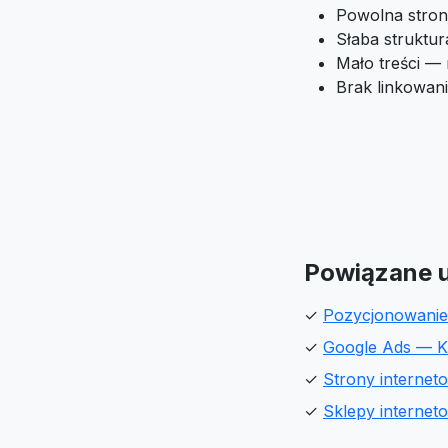
Powolna stron
Słaba struktu
Mało treści —
Brak linkowan
Powiązane u
✓
Pozycjonowanie
✓
Google Ads — K
✓
Strony internet
✓
Sklepy internet