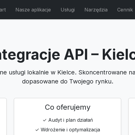
art
Nasze aplikacje
Usługi
Narzędzia
Cennik
ntegracje API – Kiel
lne usługi lokalnie w Kielce. Skoncentrowane na
dopasowane do Twojego rynku.
Co oferujemy
✓ Audyt i plan działań
✓ Wdrożenie i optymalizacja