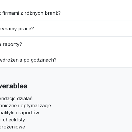
z firmami z różnych branż?
czynamy prace?
e raporty?
 wdrożenia po godzinach?
iverables
ndacje działań
niczne i optymalizacje
alityki i raportów
 checklisty
drożeniowe