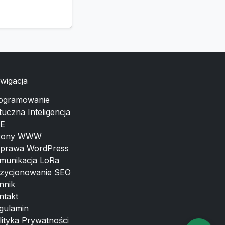
wigacja
ogramowanie
tuczna Inteligencja
E
rony WWW
prawa WordPress
munikacja LoRa
zycjonowanie SEO
nnik
ntakt
gulamin
lityka Prywatności