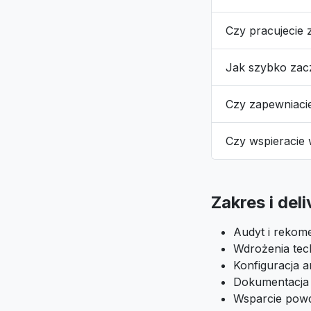
Czy pracujecie 
Jak szybko za
Czy zapewniaci
Czy wspieracie
Zakres i del
Audyt i rekome
Wdrożenia tech
Konfiguracja an
Dokumentacja i
Wsparcie pow