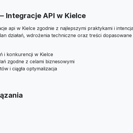
— Integracje API w Kielce
acje api w Kielce zgodnie z najlepszymi praktykami i intenc
an działań, wdrożenia techniczne oraz treści dopasowane
ń i konkurencji w Kielce
ałań zgodne z celami biznesowymi
tów i ciągła optymalizacja
ązania