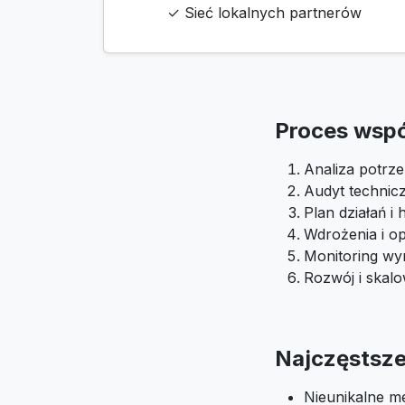
✓ Sieć lokalnych partnerów
Proces wsp
Analiza potrze
Audyt technic
Plan działań 
Wdrożenia i op
Monitoring wyn
Rozwój i skal
Najczęstsze 
Nieunikalne m