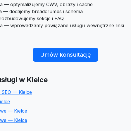
a — optymalizujemy CWV, obrazy i cache
ra — dodajemy breadcrumbs i schema
 rozbudowujemy sekcje i FAQ
ia — wprowadzamy powiązane usługi i wewnętrzne linki
Umów konsultację
sługi w Kielce
 SEO — Kielce
ielce
owe — Kielce
owe — Kielce