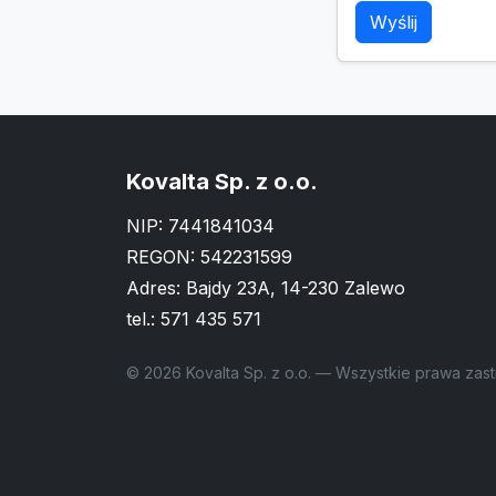
Wyślij
Kovalta Sp. z o.o.
NIP: 7441841034
REGON: 542231599
Adres: Bajdy 23A, 14-230 Zalewo
tel.:
571 435 571
© 2026 Kovalta Sp. z o.o. — Wszystkie prawa zas