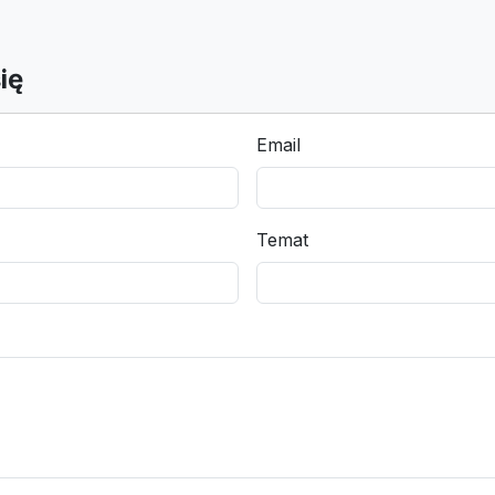
ię
Email
Temat