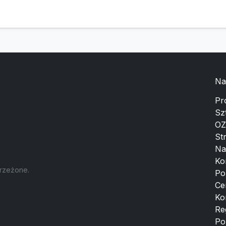
Na
Pr
Sz
OZ
St
Na
Ko
trzeżone.
Po
Ce
Ko
Re
Po