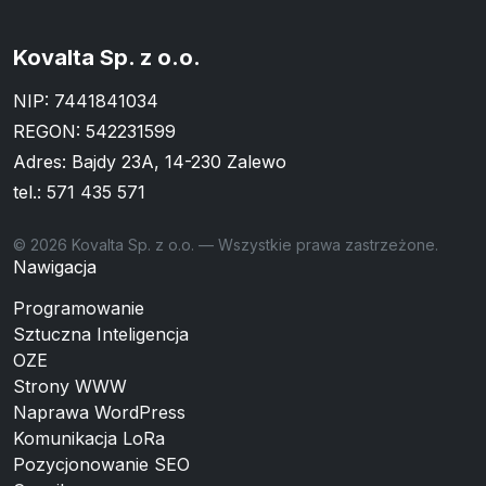
Kovalta Sp. z o.o.
NIP: 7441841034
REGON: 542231599
Adres: Bajdy 23A, 14-230 Zalewo
tel.:
571 435 571
© 2026 Kovalta Sp. z o.o. — Wszystkie prawa zastrzeżone.
Nawigacja
Programowanie
Sztuczna Inteligencja
OZE
Strony WWW
Naprawa WordPress
Komunikacja LoRa
Pozycjonowanie SEO