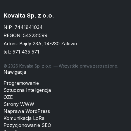
Kovalta Sp. z o.o.
NIP: 7441841034
REGON: 542231599
Adres: Bajdy 23A, 14-230 Zalewo
tel.:
571 435 571
© 2026 Kovalta Sp. z o.o. — Wszystkie prawa zastrzeżone.
Nawigacja
Programowanie
Sztuczna Inteligencja
OZE
Strony WWW
Naprawa WordPress
Komunikacja LoRa
Pozycjonowanie SEO