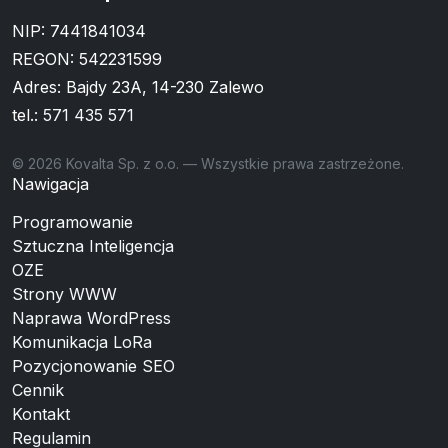
NIP: 7441841034
REGON: 542231599
Adres: Bajdy 23A, 14-230 Zalewo
tel.:
571 435 571
© 2026 Kovalta Sp. z o.o. — Wszystkie prawa zastrzeżone.
Nawigacja
Programowanie
Sztuczna Inteligencja
OZE
Strony WWW
Naprawa WordPress
Komunikacja LoRa
Pozycjonowanie SEO
Cennik
Kontakt
Regulamin