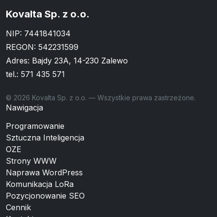
Kovalta Sp. z o.o.
NIP: 7441841034
REGON: 542231599
Adres: Bajdy 23A, 14-230 Zalewo
tel.:
571 435 571
© 2026 Kovalta Sp. z o.o. — Wszystkie prawa zastrzeżone.
Nawigacja
Programowanie
Sztuczna Inteligencja
OZE
Strony WWW
Naprawa WordPress
Komunikacja LoRa
Pozycjonowanie SEO
Cennik