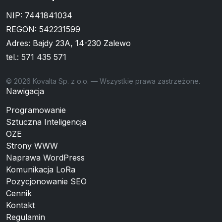
NIP: 7441841034
REGON: 542231599
Adres: Bajdy 23A, 14-230 Zalewo
tel.:
571 435 571
© 2026 Kovalta Sp. z o.o. — Wszystkie prawa zastrzeżone.
Nawigacja
Programowanie
Sztuczna Inteligencja
OZE
Strony WWW
Naprawa WordPress
Komunikacja LoRa
Pozycjonowanie SEO
Cennik
Kontakt
Regulamin