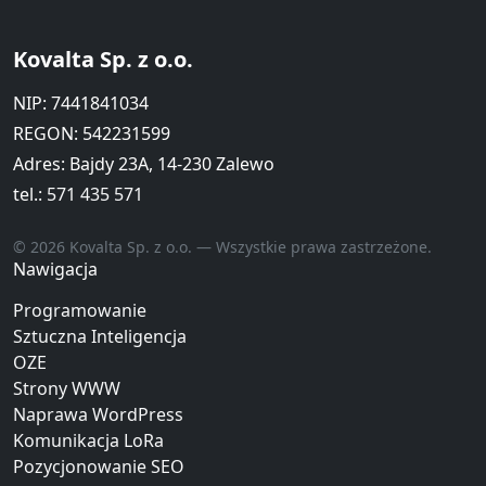
Kovalta Sp. z o.o.
NIP: 7441841034
REGON: 542231599
Adres: Bajdy 23A, 14-230 Zalewo
tel.:
571 435 571
© 2026 Kovalta Sp. z o.o. — Wszystkie prawa zastrzeżone.
Nawigacja
Programowanie
Sztuczna Inteligencja
OZE
Strony WWW
Naprawa WordPress
Komunikacja LoRa
Pozycjonowanie SEO