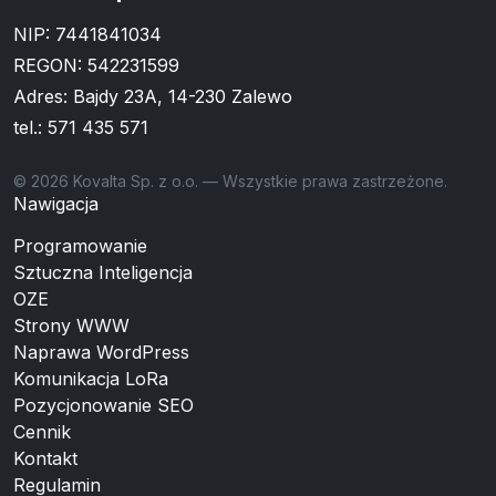
NIP: 7441841034
REGON: 542231599
Adres: Bajdy 23A, 14-230 Zalewo
tel.:
571 435 571
© 2026 Kovalta Sp. z o.o. — Wszystkie prawa zastrzeżone.
Nawigacja
Programowanie
Sztuczna Inteligencja
OZE
Strony WWW
Naprawa WordPress
Komunikacja LoRa
Pozycjonowanie SEO
Cennik
Kontakt
Regulamin