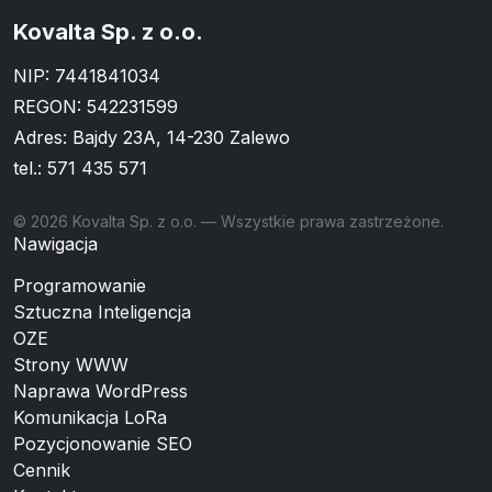
Kovalta Sp. z o.o.
NIP: 7441841034
REGON: 542231599
Adres: Bajdy 23A, 14-230 Zalewo
tel.:
571 435 571
© 2026 Kovalta Sp. z o.o. — Wszystkie prawa zastrzeżone.
Nawigacja
Programowanie
Sztuczna Inteligencja
OZE
Strony WWW
Naprawa WordPress
Komunikacja LoRa
Pozycjonowanie SEO
Cennik