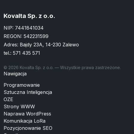
Kovalta Sp. z o.o.
NIP: 7441841034
REGON: 542231599
Adres: Bajdy 23A, 14-230 Zalewo
tel.:
571 435 571
© 2026 Kovalta Sp. z o.o. — Wszystkie prawa zastrzeżone.
Nawigacja
Programowanie
Sztuczna Inteligencja
OZE
Strony WWW
Naprawa WordPress
Komunikacja LoRa
Pozycjonowanie SEO