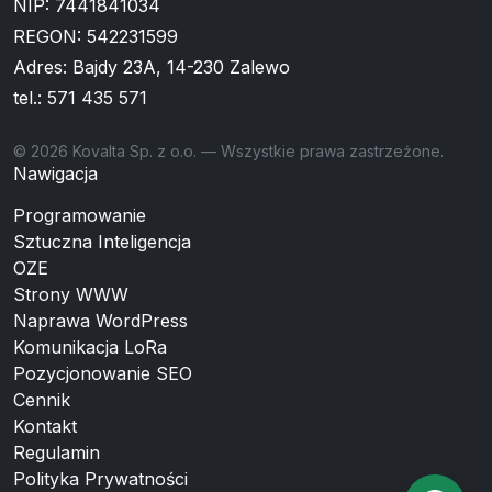
NIP: 7441841034
REGON: 542231599
Adres: Bajdy 23A, 14-230 Zalewo
tel.:
571 435 571
© 2026 Kovalta Sp. z o.o. — Wszystkie prawa zastrzeżone.
Nawigacja
Programowanie
Sztuczna Inteligencja
OZE
Strony WWW
Naprawa WordPress
Komunikacja LoRa
Pozycjonowanie SEO
Cennik
Kontakt
Regulamin
Polityka Prywatności