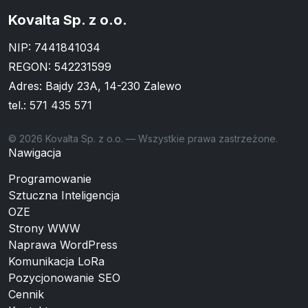
Kovalta Sp. z o.o.
NIP: 7441841034
REGON: 542231599
Adres: Bajdy 23A, 14-230 Zalewo
tel.:
571 435 571
© 2026 Kovalta Sp. z o.o. — Wszystkie prawa zastrzeżone.
Nawigacja
Programowanie
Sztuczna Inteligencja
OZE
Strony WWW
Naprawa WordPress
Komunikacja LoRa
Pozycjonowanie SEO
Cennik