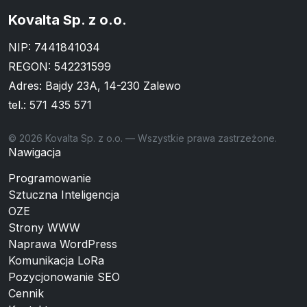
Kovalta Sp. z o.o.
NIP: 7441841034
REGON: 542231599
Adres: Bajdy 23A, 14-230 Zalewo
tel.:
571 435 571
© 2026 Kovalta Sp. z o.o. — Wszystkie prawa zastrzeżone.
Nawigacja
Programowanie
Sztuczna Inteligencja
OZE
Strony WWW
Naprawa WordPress
Komunikacja LoRa
Pozycjonowanie SEO
Cennik