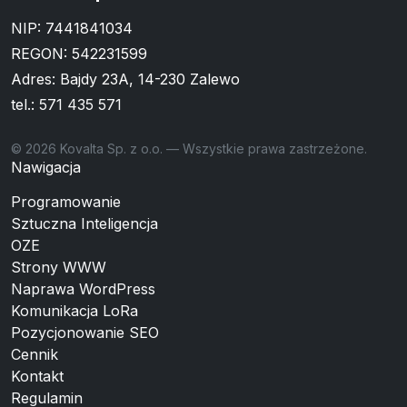
NIP: 7441841034
REGON: 542231599
Adres: Bajdy 23A, 14-230 Zalewo
tel.:
571 435 571
© 2026 Kovalta Sp. z o.o. — Wszystkie prawa zastrzeżone.
Nawigacja
Programowanie
Sztuczna Inteligencja
OZE
Strony WWW
Naprawa WordPress
Komunikacja LoRa
Pozycjonowanie SEO
Cennik
Kontakt
Regulamin