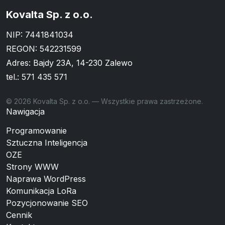
Kovalta Sp. z o.o.
NIP: 7441841034
REGON: 542231599
Adres: Bajdy 23A, 14-230 Zalewo
tel.:
571 435 571
© 2026 Kovalta Sp. z o.o. — Wszystkie prawa zastrzeżone.
Nawigacja
Programowanie
Sztuczna Inteligencja
OZE
Strony WWW
Naprawa WordPress
Komunikacja LoRa
Pozycjonowanie SEO
Cennik