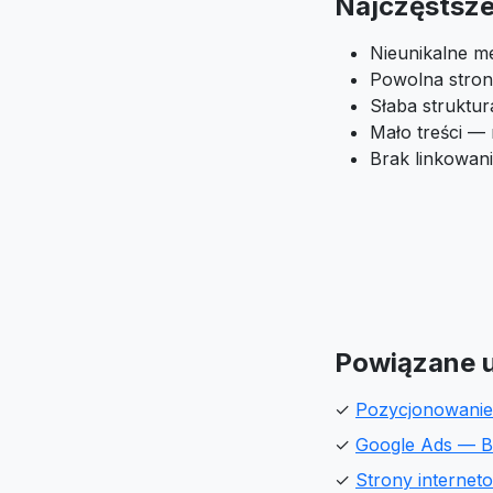
Najczęstsze 
Nieunikalne m
Powolna stron
Słaba struktu
Mało treści —
Brak linkowan
Powiązane u
✓
Pozycjonowani
✓
Google Ads — 
✓
Strony interne