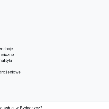
endacje
hniczne
alityki
drożeniowe
cja usługi w Bydgoszcz?