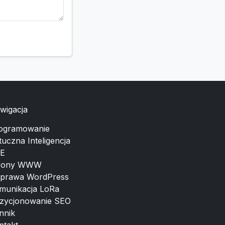
wigacja
ogramowanie
tuczna Inteligencja
E
rony WWW
prawa WordPress
munikacja LoRa
zycjonowanie SEO
nnik