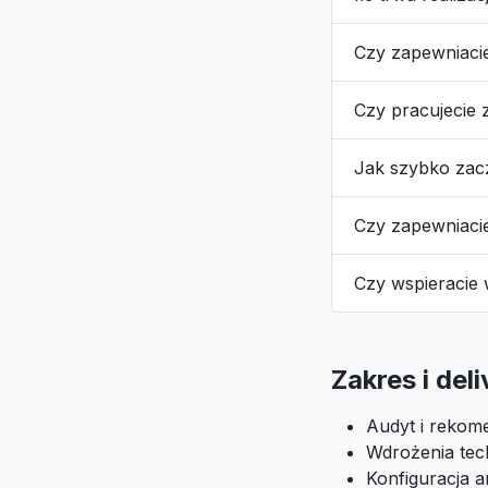
Czy zapewniaci
Czy pracujecie 
Jak szybko za
Czy zapewniaci
Czy wspieracie
Zakres i del
Audyt i rekome
Wdrożenia tech
Konfiguracja an