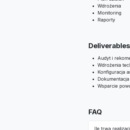
Wdrożenia
Monitoring
Raporty
Deliverables
Audyt i rekom
Wdrożenia tec
Konfiguracja an
Dokumentacja
Wsparcie pow
FAQ
Ile trwa realiza