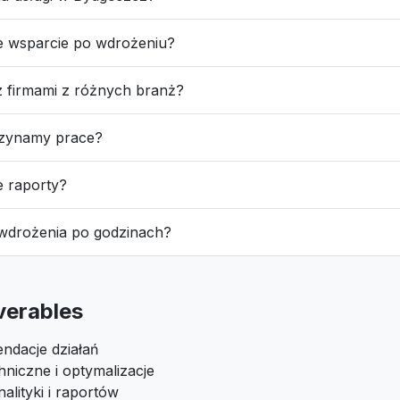
e wsparcie po wdrożeniu?
z firmami z różnych branż?
czynamy prace?
e raporty?
 wdrożenia po godzinach?
iverables
ndacje działań
niczne i optymalizacje
alityki i raportów