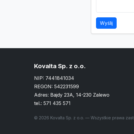
Wyślij
Kovalta Sp. z o.o.
NIP: 7441841034
REGON: 542231599
Adres: Bajdy 23A, 14-230 Zalewo
tel.:
571 435 571
© 2026 Kovalta Sp. z o.o. — Wszystkie prawa zas