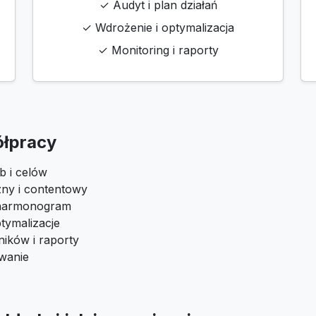
✓ Audyt i plan działań
✓ Wdrożenie i optymalizacja
✓ Monitoring i raporty
ółpracy
b i celów
zny i contentowy
i harmonogram
tymalizacje
ików i raporty
owanie