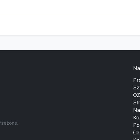
Na
Pr
Sz
OZ
St
Na
Ko
trzeżone.
Po
Ce