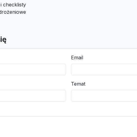
 checklisty
drożeniowe
ię
Email
Temat