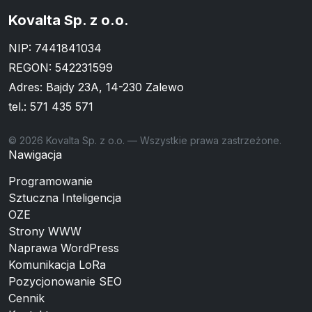
Kovalta Sp. z o.o.
NIP: 7441841034
REGON: 542231599
Adres: Bajdy 23A, 14-230 Zalewo
tel.:
571 435 571
© 2026 Kovalta Sp. z o.o. — Wszystkie prawa zastrzeżone.
Nawigacja
Programowanie
Sztuczna Inteligencja
OZE
Strony WWW
Naprawa WordPress
Komunikacja LoRa
Pozycjonowanie SEO
Cennik