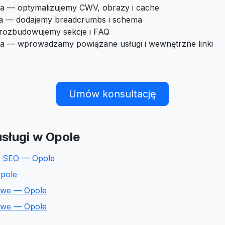
a — optymalizujemy CWV, obrazy i cache
ra — dodajemy breadcrumbs i schema
 rozbudowujemy sekcje i FAQ
ia — wprowadzamy powiązane usługi i wewnętrzne linki
Umów konsultację
sługi w Opole
e SEO — Opole
pole
towe — Opole
towe — Opole