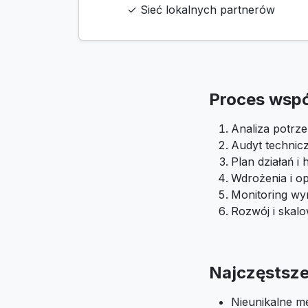
✓ Sieć lokalnych partnerów
Proces wsp
Analiza potrze
Audyt technic
Plan działań 
Wdrożenia i op
Monitoring wyn
Rozwój i skal
Najczęstsze 
Nieunikalne m