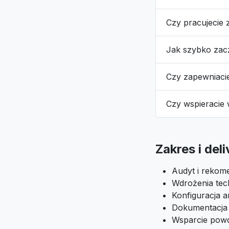
Czy pracujecie 
Jak szybko za
Czy zapewniaci
Czy wspieracie
Zakres i del
Audyt i rekome
Wdrożenia tech
Konfiguracja an
Dokumentacja i
Wsparcie pow