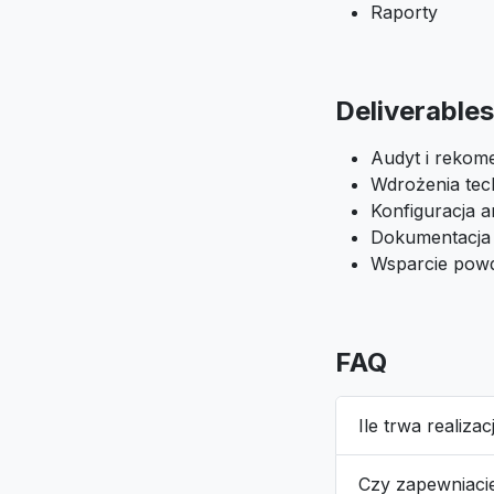
Raporty
Deliverables
Audyt i rekom
Wdrożenia tec
Konfiguracja an
Dokumentacja
Wsparcie pow
FAQ
Ile trwa realiza
Czy zapewniaci