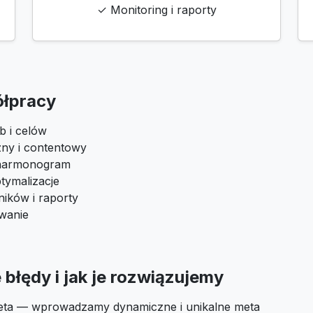
✓ Monitoring i raporty
ółpracy
b i celów
zny i contentowy
i harmonogram
tymalizacje
ików i raporty
owanie
błędy i jak je rozwiązujemy
eta — wprowadzamy dynamiczne i unikalne meta