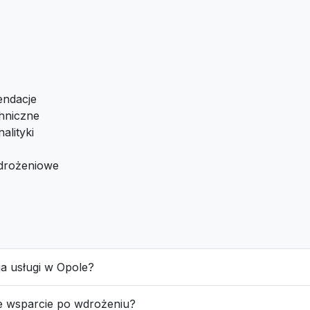
endacje
hniczne
alityki
drożeniowe
cja usługi w Opole?
e wsparcie po wdrożeniu?