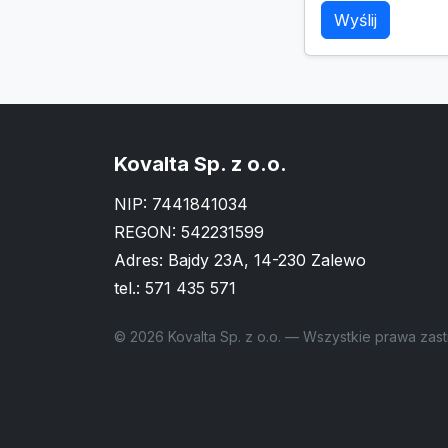
Wyślij
Kovalta Sp. z o.o.
NIP: 7441841034
REGON: 542231599
Adres: Bajdy 23A, 14-230 Zalewo
tel.:
571 435 571
© 2026 Kovalta Sp. z o.o. — Wszystkie prawa zas