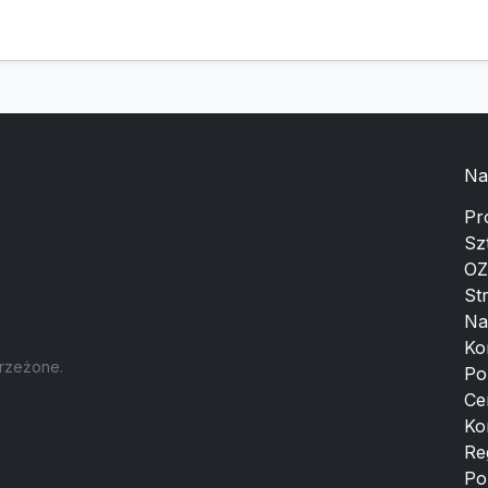
Na
Pr
Sz
OZ
St
Na
Ko
trzeżone.
Po
Ce
Ko
Re
Po