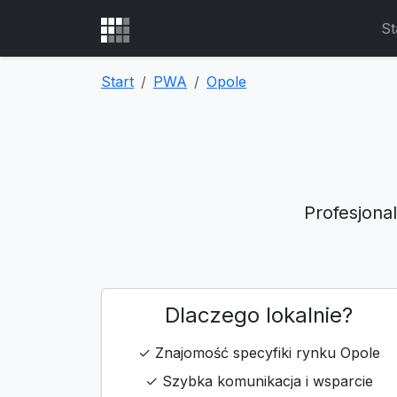
St
Start
PWA
Opole
Profesjona
Dlaczego lokalnie?
✓ Znajomość specyfiki rynku Opole
✓ Szybka komunikacja i wsparcie