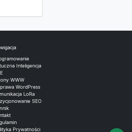
wigacja
ogramowanie
tuczna Inteligencja
E
rony WWW
prawa WordPress
munikacja LoRa
zycjonowanie SEO
nnik
ntakt
gulamin
lityka Prywatności