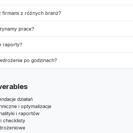
z firmami z różnych branż?
czynamy prace?
e raporty?
 wdrożenia po godzinach?
iverables
ndacje działań
niczne i optymalizacje
alityki i raportów
 checklisty
drożeniowe