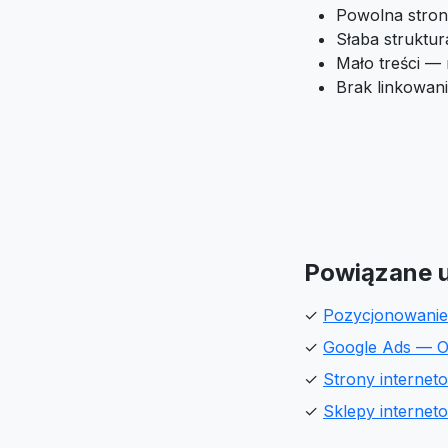
Powolna stron
Słaba struktu
Mało treści —
Brak linkowan
Powiązane u
✓
Pozycjonowani
✓
Google Ads — O
✓
Strony interne
✓
Sklepy interne