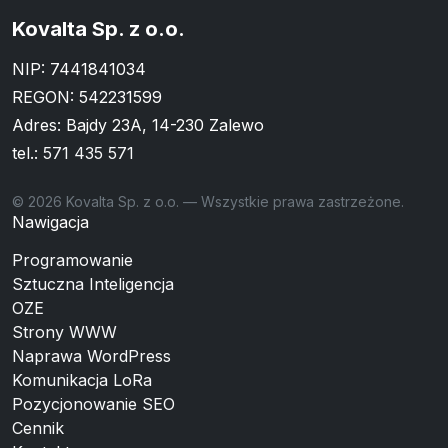
Kovalta Sp. z o.o.
NIP: 7441841034
REGON: 542231599
Adres: Bajdy 23A, 14-230 Zalewo
tel.:
571 435 571
© 2026 Kovalta Sp. z o.o. — Wszystkie prawa zastrzeżone.
Nawigacja
Programowanie
Sztuczna Inteligencja
OZE
Strony WWW
Naprawa WordPress
Komunikacja LoRa
Pozycjonowanie SEO
Cennik