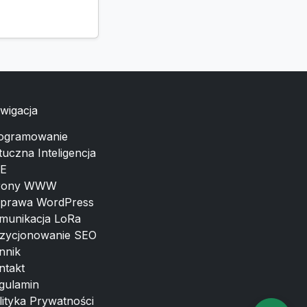
wigacja
ogramowanie
tuczna Inteligencja
E
rony WWW
prawa WordPress
munikacja LoRa
zycjonowanie SEO
nnik
ntakt
gulamin
lityka Prywatności