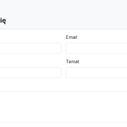
ię
Email
Temat