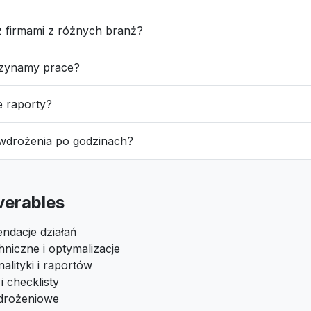
z firmami z różnych branż?
czynamy prace?
e raporty?
 wdrożenia po godzinach?
iverables
ndacje działań
niczne i optymalizacje
alityki i raportów
 checklisty
drożeniowe