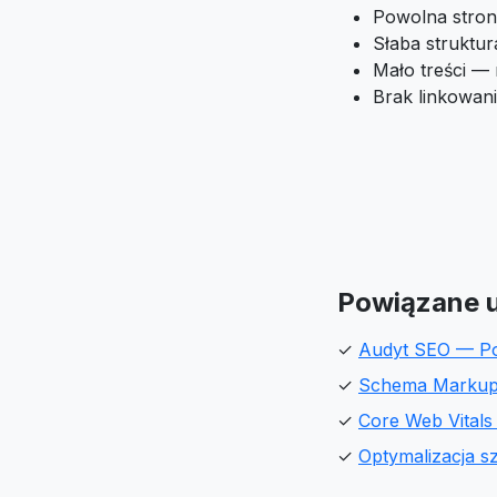
Powolna stron
Słaba struktu
Mało treści —
Brak linkowan
Powiązane u
✓
Audyt SEO — P
✓
Schema Markup
✓
Core Web Vital
✓
Optymalizacja 