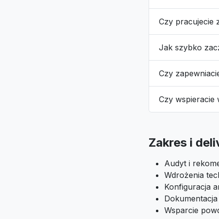
Czy pracujecie 
Jak szybko za
Czy zapewniaci
Czy wspieracie
Zakres i del
Audyt i rekome
Wdrożenia tech
Konfiguracja an
Dokumentacja i
Wsparcie pow