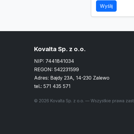
Wyślij
Kovalta Sp. z o.o.
NIP: 7441841034
REGON: 542231599
Adres: Bajdy 23A, 14-230 Zalewo
tel.:
571 435 571
© 2026 Kovalta Sp. z o.o. — Wszystkie prawa zas