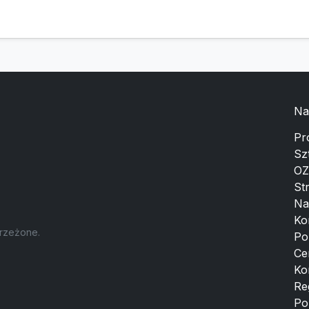
Na
Pr
Sz
OZ
St
Na
Ko
trzeżone.
Po
Ce
Ko
Re
Po