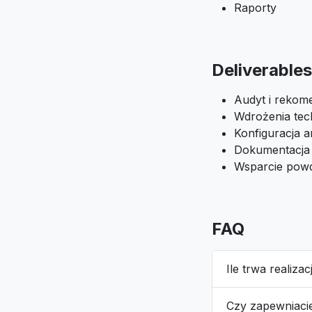
Raporty
Deliverables
Audyt i rekom
Wdrożenia tec
Konfiguracja an
Dokumentacja
Wsparcie pow
FAQ
Ile trwa realiza
Czy zapewniaci