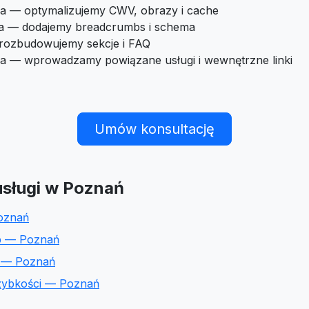
a — optymalizujemy CWV, obrazy i cache
ra — dodajemy breadcrumbs i schema
 rozbudowujemy sekcje i FAQ
ia — wprowadzamy powiązane usługi i wewnętrzne linki
Umów konsultację
sługi w Poznań
oznań
 — Poznań
s — Poznań
szybkości — Poznań