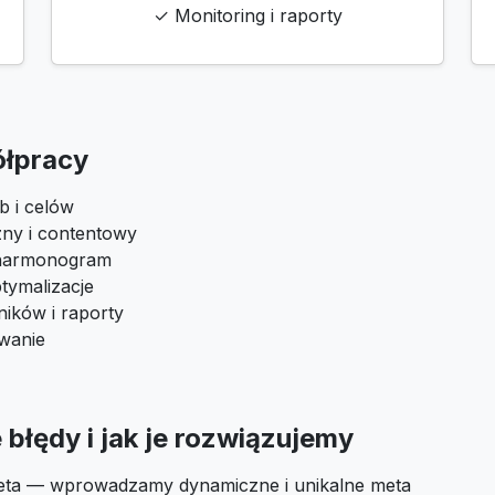
✓ Monitoring i raporty
ółpracy
b i celów
zny i contentowy
i harmonogram
tymalizacje
ików i raporty
owanie
błędy i jak je rozwiązujemy
eta — wprowadzamy dynamiczne i unikalne meta