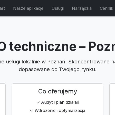
art
Nasze aplikacje
Usługi
Narzędzia
Cennik
O techniczne – Poz
ne usługi lokalnie w Poznań. Skoncentrowane n
dopasowane do Twojego rynku.
Co oferujemy
✓ Audyt i plan działań
✓ Wdrożenie i optymalizacja