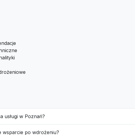
endacje
hniczne
alityki
drożeniowe
cja usługi w Poznań?
e wsparcie po wdrożeniu?