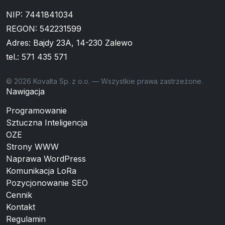
NIP: 7441841034
REGON: 542231599
Adres: Bajdy 23A, 14-230 Zalewo
tel.:
571 435 571
© 2026 Kovalta Sp. z o.o. — Wszystkie prawa zastrzeżone.
Nawigacja
Programowanie
Sztuczna Inteligencja
OZE
Strony WWW
Naprawa WordPress
Komunikacja LoRa
Pozycjonowanie SEO
Cennik
Kontakt
Regulamin