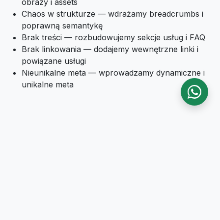
obrazy i assets
Chaos w strukturze — wdrażamy breadcrumbs i
poprawną semantykę
Brak treści — rozbudowujemy sekcje usług i FAQ
Brak linkowania — dodajemy wewnętrzne linki i
powiązane usługi
Nieunikalne meta — wprowadzamy dynamiczne i
unikalne meta
Zakres i deliverables
Projekt i wdrożenie
Optymalizacje techniczne
Konfiguracja analityki
Dokumentacja
Wsparcie powdrożeniowe