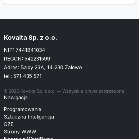
Kovalta Sp. z o.o.
NIP: 7441841034
REGON: 542231599
Adres: Bajdy 23A, 14-230 Zalewo
tel.:
571 435 571
© 2026 Kovalta Sp. z o.o. — Wszystkie prawa zastrzeżone.
Nawigacja
Programowanie
Sztuczna Inteligencja
OZE
Strony WWW