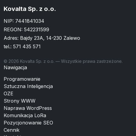
Kovalta Sp. z o.o.
NIP: 7441841034
REGON: 542231599
Adres: Bajdy 23A, 14-230 Zalewo
tel.:
571 435 571
© 2026 Kovalta Sp. z o.o. — Wszystkie prawa zastrzeżone.
Nawigacja
Programowanie
Sztuczna Inteligencja
OZE
Strony WWW
Naprawa WordPress
Komunikacja LoRa
Pozycjonowanie SEO
Cennik