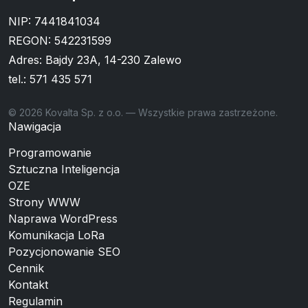
NIP: 7441841034
REGON: 542231599
Adres: Bajdy 23A, 14-230 Zalewo
tel.:
571 435 571
© 2026 Kovalta Sp. z o.o. — Wszystkie prawa zastrzeżone.
Nawigacja
Programowanie
Sztuczna Inteligencja
OZE
Strony WWW
Naprawa WordPress
Komunikacja LoRa
Pozycjonowanie SEO
Cennik
Kontakt
Regulamin