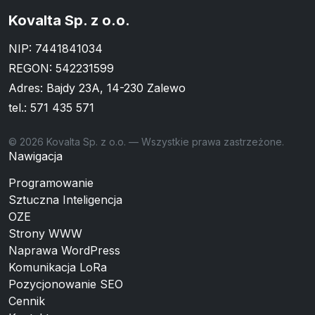
Kovalta Sp. z o.o.
NIP: 7441841034
REGON: 542231599
Adres: Bajdy 23A, 14-230 Zalewo
tel.:
571 435 571
© 2026 Kovalta Sp. z o.o. — Wszystkie prawa zastrzeżone.
Nawigacja
Programowanie
Sztuczna Inteligencja
OZE
Strony WWW
Naprawa WordPress
Komunikacja LoRa
Pozycjonowanie SEO
Cennik