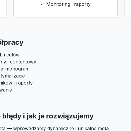
✓ Monitoring i raporty
ółpracy
b i celów
zny i contentowy
i harmonogram
tymalizacje
ików i raporty
owanie
błędy i jak je rozwiązujemy
eta — wprowadzamy dynamiczne i unikalne meta