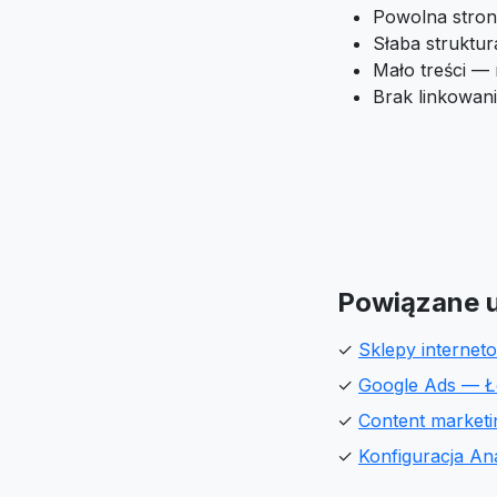
Powolna stron
Słaba struktu
Mało treści —
Brak linkowan
Powiązane u
✓
Sklepy interne
✓
Google Ads — 
✓
Content market
✓
Konfiguracja An