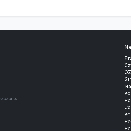
Na
Pr
Sz
OZ
St
Na
Ko
trzeżone.
Po
Ce
Ko
Re
Po