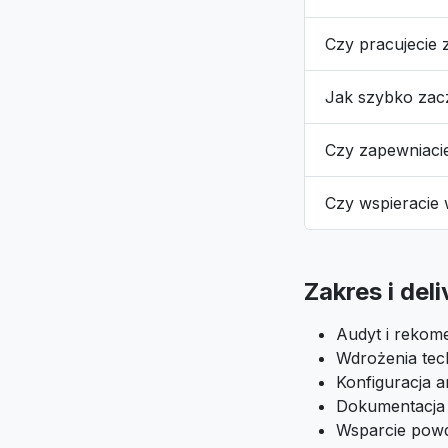
Czy pracujecie 
Jak szybko za
Czy zapewniaci
Czy wspieracie
Zakres i del
Audyt i rekome
Wdrożenia tech
Konfiguracja an
Dokumentacja i
Wsparcie pow