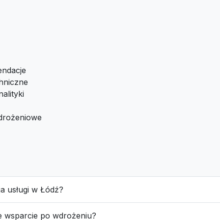
endacje
hniczne
alityki
drożeniowe
cja usługi w Łódź?
e wsparcie po wdrożeniu?