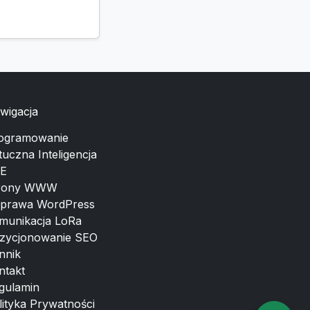
wigacja
ogramowanie
tuczna Inteligencja
E
rony WWW
prawa WordPress
munikacja LoRa
zycjonowanie SEO
nnik
ntakt
gulamin
lityka Prywatności