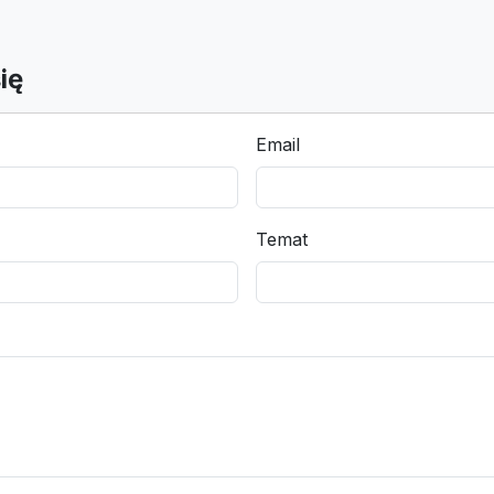
ię
Email
Temat