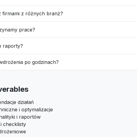
z firmami z różnych branż?
czynamy prace?
e raporty?
 wdrożenia po godzinach?
iverables
ndacje działań
niczne i optymalizacje
alityki i raportów
 checklisty
drożeniowe