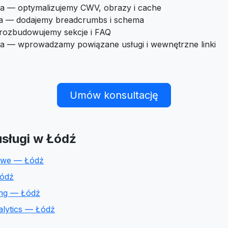
a — optymalizujemy CWV, obrazy i cache
ra — dodajemy breadcrumbs i schema
 rozbudowujemy sekcje i FAQ
ia — wprowadzamy powiązane usługi i wewnętrzne linki
Umów konsultację
sługi w Łódź
towe — Łódź
Łódź
ing — Łódź
alytics — Łódź