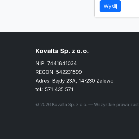
Wyślij
Kovalta Sp. z o.o.
NIP: 7441841034
REGON: 542231599
Adres: Bajdy 23A, 14-230 Zalewo
tel.:
571 435 571
© 2026 Kovalta Sp. z o.o. — Wszystkie prawa zas