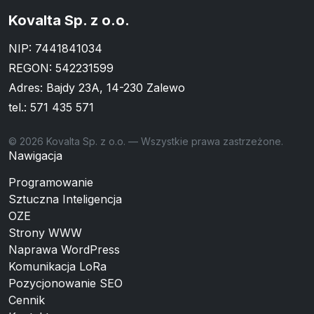
Kovalta Sp. z o.o.
NIP: 7441841034
REGON: 542231599
Adres: Bajdy 23A, 14-230 Zalewo
tel.:
571 435 571
© 2026 Kovalta Sp. z o.o. — Wszystkie prawa zastrzeżone.
Nawigacja
Programowanie
Sztuczna Inteligencja
OZE
Strony WWW
Naprawa WordPress
Komunikacja LoRa
Pozycjonowanie SEO
Cennik