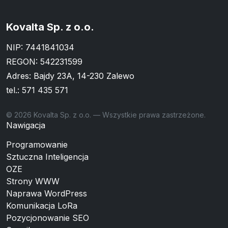
Kovalta Sp. z o.o.
NIP: 7441841034
REGON: 542231599
Adres: Bajdy 23A, 14-230 Zalewo
tel.:
571 435 571
© 2026 Kovalta Sp. z o.o. — Wszystkie prawa zastrzeżone.
Nawigacja
Programowanie
Sztuczna Inteligencja
OZE
Strony WWW
Naprawa WordPress
Komunikacja LoRa
Pozycjonowanie SEO