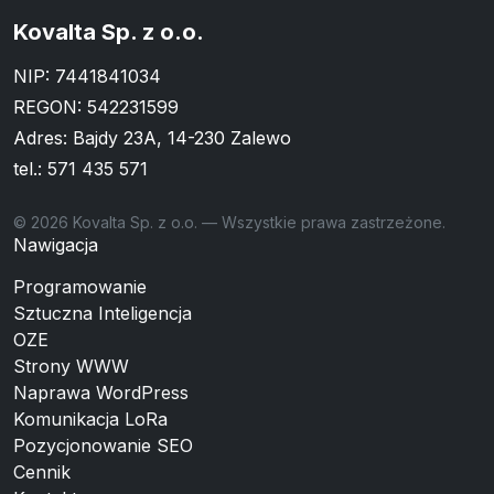
Kovalta Sp. z o.o.
NIP: 7441841034
REGON: 542231599
Adres: Bajdy 23A, 14-230 Zalewo
tel.:
571 435 571
© 2026 Kovalta Sp. z o.o. — Wszystkie prawa zastrzeżone.
Nawigacja
Programowanie
Sztuczna Inteligencja
OZE
Strony WWW
Naprawa WordPress
Komunikacja LoRa
Pozycjonowanie SEO
Cennik