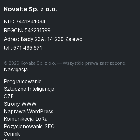
Kovalta Sp. z o.o.
NIP: 7441841034
REGON: 542231599
Adres: Bajdy 23A, 14-230 Zalewo
tel.:
571 435 571
© 2026 Kovalta Sp. z o.o. — Wszystkie prawa zastrzeżone.
Nawigacja
Programowanie
Sztuczna Inteligencja
OZE
Strony WWW
Naprawa WordPress
Komunikacja LoRa
Pozycjonowanie SEO
Cennik