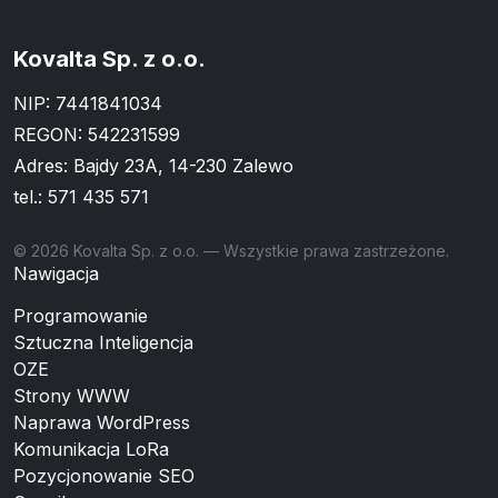
Kovalta Sp. z o.o.
NIP: 7441841034
REGON: 542231599
Adres: Bajdy 23A, 14-230 Zalewo
tel.:
571 435 571
© 2026 Kovalta Sp. z o.o. — Wszystkie prawa zastrzeżone.
Nawigacja
Programowanie
Sztuczna Inteligencja
OZE
Strony WWW
Naprawa WordPress
Komunikacja LoRa
Pozycjonowanie SEO