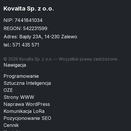
Kovalta Sp. z o.o.
NIP: 7441841034
REGON: 542231599
Adres: Bajdy 23A, 14-230 Zalewo
tel.:
571 435 571
© 2026 Kovalta Sp. z o.o. — Wszystkie prawa zastrzeżone.
Nawigacja
Programowanie
Sztuczna Inteligencja
OZE
Strony WWW
Naprawa WordPress
Komunikacja LoRa
Pozycjonowanie SEO
Cennik